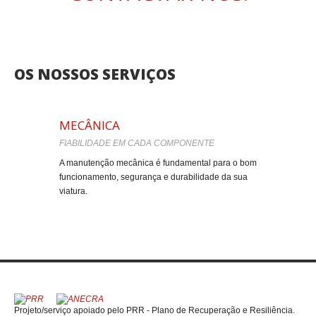
OS NOSSOS SERVIÇOS
MECÂNICA
ELETRICI
FIABILIDADE EM CADA COMPONENTE
DESEMPENHO
A manutenção mecânica é fundamental para o bom
Os sistemas el
funcionamento, segurança e durabilidade da sua
correto funcio
viatura.
viatura.
Projeto/serviço apoiado pelo PRR - Plano de Recuperação e Resiliência.